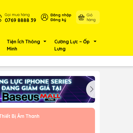
Gọi mua hàng
Đăng nhập
Giỏ
0769 8888 39
Đăng ký
hàng
Tiện Ích Thông
Cường Lực ~ Ốp
Minh
Lưng
Thiết Bị Âm Thanh