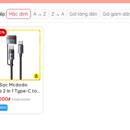
ếp:
Mặc định
A → Z
Z → A
Giá tăng dần
Giá giảm dầ
40%
 Sạc Mcdodo
 2 In 1 Type-C to
-C & Magsafe3 |
000₫
1.065.000₫
W/140W, Chiều
ODO
2m