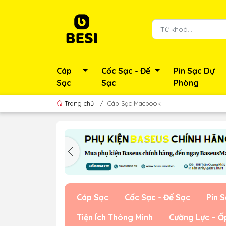
Cáp
Cốc Sạc - Đế
Pin Sạc Dự
Sạc
Sạc
Phòng
Trang chủ
/
Cáp Sạc Macbook
Cáp Sạc
Cốc Sạc - Đế Sạc
Pin 
Tiện Ích Thông Minh
Cường Lực ~ Ố