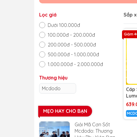
Lọc giá
Sắp x
Dưới 100.000đ
100.000đ - 200.000đ
Giảm 
200.000đ - 500.000đ
500.000đ - 1.000.000đ
1.000.000đ - 2.000.000đ
Trên 2.000.000đ
Thương hiệu
Mcdodo
Cáp
Luma
Type
639.
240
MẸO HAY CHO BẠN
MCD
Dài 
Giải Mã Cơn Sốt
Mcdodo: Thương