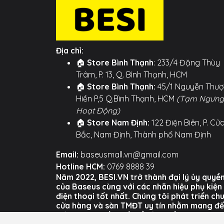
Địa chỉ:
🏠
Store Bình Thạnh
: 233/4 Đặng Thùy
Trâm, P. 13, Q. Bình Thạnh, HCM
🏠
Store Bình Thạnh:
45/1 Nguyễn Thư
Hiền P,5 Q.Bình Thạnh, HCM
(Tạm Ngưng
Hoạt Động)
🏠
Store Nam Định:
122 Điện Biên, P. Cử
Bắc, Nam Định, Thành phố Nam Định
Email:
baseusmall.vn@gmail.com
Hotline HCM:
0769 8888 39
Năm 2022, BESI.VN trở thành đại lý ủy quyề
của Baseus cùng với các nhãn hiệu phụ kiện
điện thoại tốt nhất. Chúng tôi phát triển ch
cửa hàng và sàn TMĐT uy tín nhằm mang đ
trải nghiệm tốt nhất về sản phẩm và dịch vụ