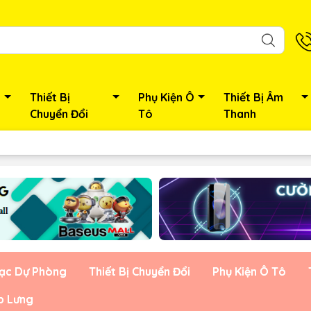
Thiết Bị
Phụ Kiện Ô
Thiết Bị Âm
Chuyển Đổi
Tô
Thanh
Sạc Dự Phòng
Thiết Bị Chuyển Đổi
Phụ Kiện Ô Tô
p Lưng