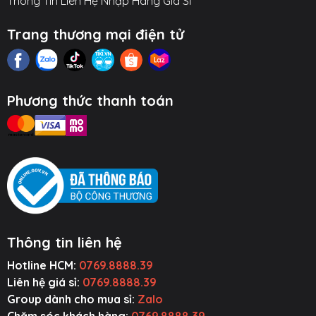
Thông Tin Liên Hệ Nhập Hàng Giá Sỉ
Trang thương mại điện tử
Phương thức thanh toán
Thông tin liên hệ
Hotline HCM:
0769.8888.39
Liên hệ giá sỉ:
0769.8888.39
Group dành cho mua sỉ:
Zalo
ụ Kiện Ô Tô
Thiết Bị Âm
Tiện Ích Thông
Cường Lực ~
Chăm sóc khách hàng:
0769.8888.39