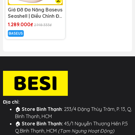
Giá Đỡ Đa Năng Baseus
Seashell | Điều Chỉnh Độ
Cao, Chắc Chắn Cho
1.289.000₫
2.148.333₫
Tablet & Điện Thoại
BASEUS
Địa chỉ:
🏠
Store Bình Thạnh
: 233/4 Đặng Thùy Trâm, P. 13, Q.
Bình Thạnh, HCM
🏠
Store Bình Thạnh:
45/1 Nguyễn Thượng Hiền P,5
Q.Bình Thạnh, HCM
(Tạm Ngưng Hoạt Động)