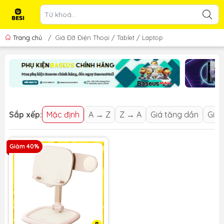
Trang chủ
/
Giá Đỡ Điện Thoại / Tablet / Laptop
Sắp xếp:
Mặc định
A → Z
Z → A
Giá tăng dần
Giá 
Giảm 40%