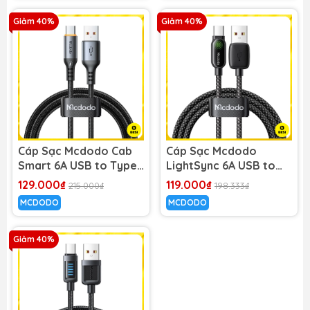
Giảm 40%
Giảm 40%
Cáp Sạc Mcdodo Cab
Cáp Sạc Mcdodo
Smart 6A USB to Type-
LightSync 6A USB to
C | Tự Ngắt Thông Minh,
Type-C | Có Đèn LED
129.000₫
119.000₫
215.000₫
198.333₫
Có Đèn Báo Sạc
Ambient Độc Đáo
MCDODO
MCDODO
Giảm 40%