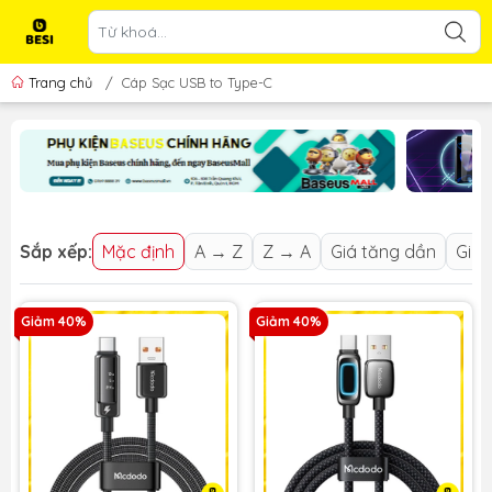
Trang chủ
/
Cáp Sạc USB to Type-C
Sắp xếp:
Mặc định
A → Z
Z → A
Giá tăng dần
Giá 
Giảm 40%
Giảm 40%