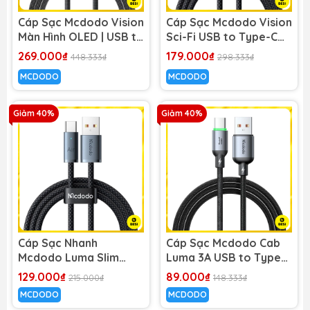
Cáp Sạc Mcdodo Vision
Cáp Sạc Mcdodo Vision
Màn Hình OLED | USB to
Sci-Fi USB to Type-C
Type-C 6A, Đầu Hợp
6A | Hiệu Ứng LED 3D,
269.000₫
179.000₫
448.333₫
298.333₫
Kim Kẽm Sang Trọng
Đầu Hợp Kim Kẽm
MCDODO
MCDODO
Giảm 40%
Giảm 40%
Cáp Sạc Nhanh
Cáp Sạc Mcdodo Cab
Mcdodo Luma Slim
Luma 3A USB to Type-
Cable USB to Type-C
C | Có Đèn LED Báo Sạc
129.000₫
89.000₫
215.000₫
148.333₫
6A | Dây Dù Siêu Bền,
MCDODO
MCDODO
Có Đèn LED