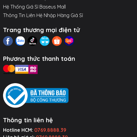
Hệ Thống Giá Sỉ Baseus Mall
Thông Tin Liên Hệ Nhập Hàng Giá Sỉ
Trang thương mại điện tử
Phương thức thanh toán
Thông tin liên hệ
Hotline HCM:
0769.8888.39
ụ Kiện Ô Tô
Thiết Bị Âm
Tiện Ích Thông
Cường Lực ~
Thanh
Minh
Ốp Lưng