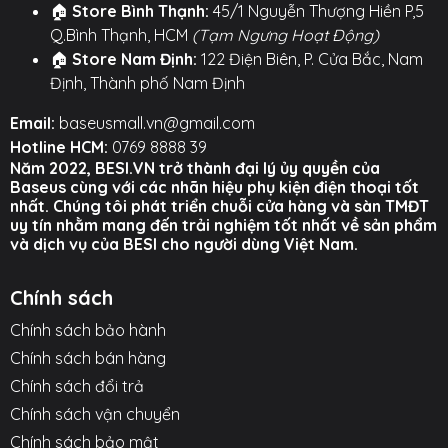
🏠
Store Bình Thạnh:
45/1 Nguyễn Thượng Hiền P,5
Q.Bình Thạnh, HCM
(Tạm Ngưng Hoạt Động)
🏠
Store Nam Định:
122 Điện Biên, P. Cửa Bắc, Nam
Định, Thành phố Nam Định
Email:
baseusmall.vn@gmail.com
Hotline HCM:
0769 8888 39
Năm 2022, BESI.VN trở thành đại lý ủy quyền của
Baseus cùng với các nhãn hiệu phụ kiện điện thoại tốt
nhất. Chúng tôi phát triển chuỗi cửa hàng và sàn TMĐT
uy tín nhằm mang đến trải nghiệm tốt nhất về sản phẩm
và dịch vụ của BESI cho người dùng Việt Nam.
Chính sách
Chính sách bảo hành
Chính sách bán hàng
Chính sách đổi trả
Chính sách vận chuyển
Chính sách bảo mật