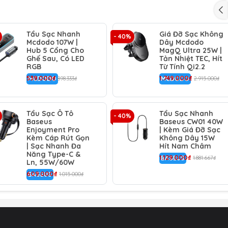
Tẩu Sạc Nhanh
Giá Đỡ Sạc Không
 sạc nhanh PD, lý tưởng cho điện thoại, máy tính bảng và la
- 40%
Mcdodo 107W |
Dây Mcdodo
Hub 5 Cổng Cho
MagQ Ultra 25W |
Ghế Sau, Có LED
Tản Nhiệt TEC, Hít
iao thức sạc nhanh (PD3.0, QC4.0, Samsung SFC) cho nhiều t
RGB
Từ Tính Qi2.2
539.000₫
1.749.000₫
MCDODO
898.333₫
MCDODO
2.915.000₫
ặn với cổng tẩu sạc, có đèn LED xanh báo hiệu trạng thái.
p bảo vệ chống quá dòng, quá nhiệt, đảm bảo sạc an toàn c
Tẩu Sạc Ô Tô
Tẩu Sạc Nhanh
- 40%
Baseus
Baseus CW01 40W
Enjoyment Pro
| Kèm Giá Đỡ Sạc
Kèm Cáp Rút Gọn
Không Dây 15W
| Sạc Nhanh Đa
Hít Nam Châm
Năng Type-C &
1.129.000₫
BASEUS
1.881.667₫
Ln, 55W/60W
609.000₫
BASEUS
1.015.000₫