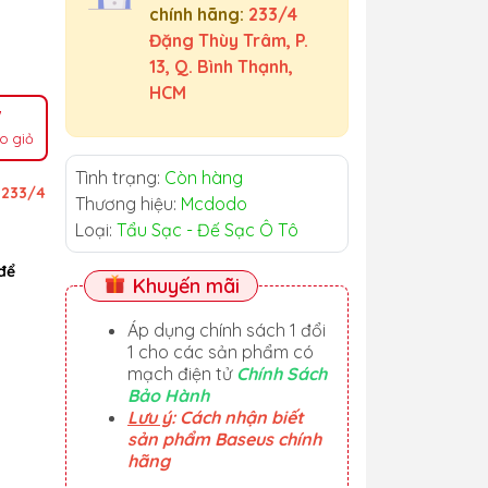
chính hãng:
233/4
Đặng Thùy Trâm, P.
13, Q. Bình Thạnh,
HCM
o giỏ
Tình trạng:
Còn hàng
ỉ
233/4
Thương hiệu:
Mcdodo
Loại:
Tẩu Sạc - Đế Sạc Ô Tô
để
Khuyến mãi
Áp dụng chính sách 1 đổi
1 cho các sản phẩm có
mạch điện tử
Chính Sách
Bảo Hành
Lưu ý
: Cách nhận biết
sản phẩm Baseus chính
hãng