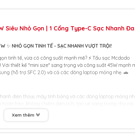
 Siêu Nhỏ Gọn | 1 Cổng Type-C Sạc Nhanh Đa
5W
✨
NHỎ GỌN TINH TẾ - SẠC NHANH VƯỢT TRỘI!
gọn tinh tế, vừa có công suất mạnh mẽ? ⚡ Tẩu sạc Mcdodo
 Với thiết kế "mini size" sang trọng và công suất 45W mạnh 
msung (hỗ trợ SFC 2.0) và cả các dòng laptop mỏng nhẹ. 🚗
hanh điện thoại, máy tính bảng và các dòng laptop mỏng nh
 hoàn hảo, không chiếm diện tích, tạo vẻ sang trọng cho nội
Xem thêm
ưu hóa sạc siêu nhanh 45W cho các dòng máy Samsung cao
tốt, đảm bảo sạc an toàn, không bị quá nóng khi hoạt động.