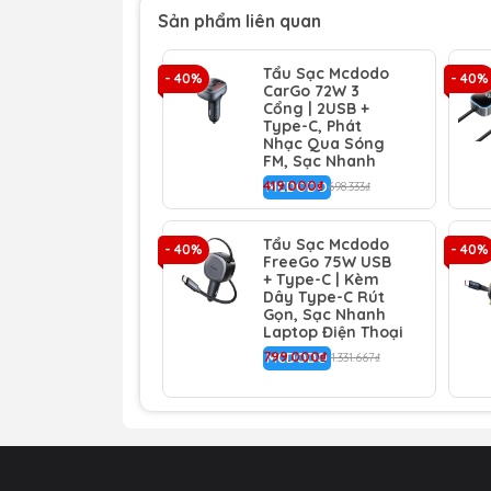
Sản phẩm liên quan
⚙️
TÍNH NĂNG NỔI BẬT
⚙️
Tẩu Sạc Mcdodo
🔋
Công suất 45W mạnh mẽ:
Hỗ trợ
- 40%
- 40%
CarGo 72W 3
mỏng nhẹ.
Cổng | 2USB +
Type-C, Phát
🔄
Tương thích rộng:
Hỗ trợ nhiều g
Nhạc Qua Sóng
bị.
FM, Sạc Nhanh
💡
Thiết kế nhỏ gọn:
Siêu nhỏ, vừa v
419.000₫
MCDODO
698.333₫
🔒
Bảo vệ thông minh:
Tích hợp chi
thiết bị.
Tẩu Sạc Mcdodo
- 40%
- 40%
FreeGo 75W USB
Hình ảnh sản phẩm
+ Type-C | Kèm
Dây Type-C Rút
Gọn, Sạc Nhanh
Laptop Điện Thoại
799.000₫
MCDODO
1.331.667₫