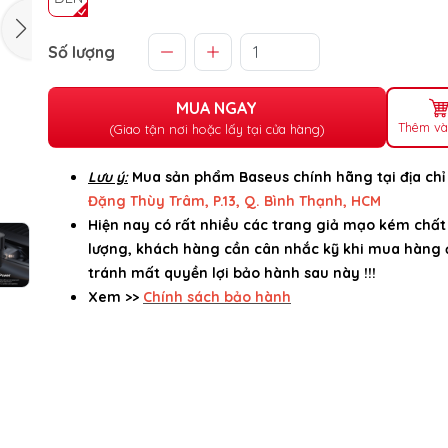
Số lượng
MUA NGAY
Thêm và
(Giao tận nơi hoặc lấy tại cửa hàng)
Lưu ý:
Mua sản phẩm Baseus chính hãng tại địa ch
Đặng Thùy Trâm, P.13, Q. Bình Thạnh, HCM
Hiện nay có rất nhiều các trang giả mạo kém chất
lượng, khách hàng cần cân nhắc kỹ khi mua hàng 
tránh mất quyền lợi bảo hành sau này !!!
Xem >>
Chính sách bảo hành