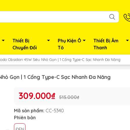
Thiết Bị
Phụ Kiện Ô
Thiết Bị Âm
Chuyển Đổi
Tô
Thanh
odo Obsidian 45W Siêu Nhỏ Gọn | 1 Cổng Type-C Sạc Nhanh Đa Năng
Nhỏ Gọn | 1 Cổng Type-C Sạc Nhanh Đa Năng
309.000₫
515.000₫
Mã sản phẩm:
CC-5340
Phiên bản
ĐEN