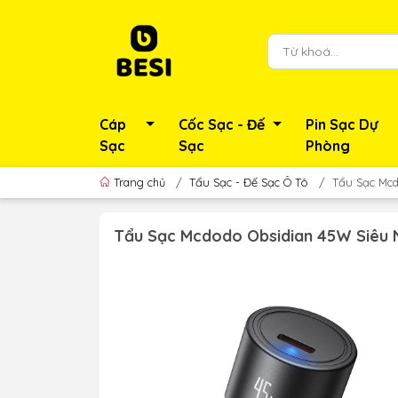
Cáp
Cốc Sạc - Đế
Pin Sạc Dự
Sạc
Sạc
Phòng
Trang chủ
/
Tẩu Sạc - Đế Sạc Ô Tô
/
Tẩu Sạc Mcd
Tẩu Sạc Mcdodo Obsidian 45W Siêu 