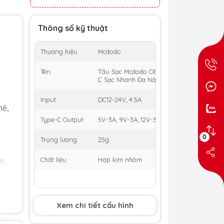
Thông số kỹ thuật
Thương hiệu
Mcdodo
Tên
Tẩu Sạc Mcdodo Obsidian 45W Siêu Nhỏ G
C Sạc Nhanh Đa Năng
Input
DC12-24V, 4.5A
mẽ,
Type-C Output
5V-3A, 9V-3A, 12V-3A, 15V-3A, 20V-2.25A, 
0
Trọng lượng
25g
ẹ.
Chất liệu
Hợp kim nhôm
Xem chi tiết cấu hình