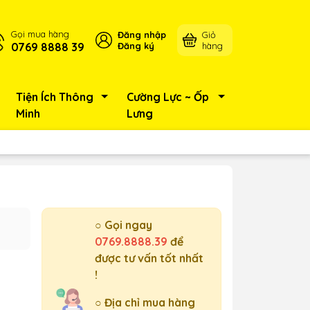
Gọi mua hàng
Đăng nhập
Giỏ
0769 8888 39
Đăng ký
hàng
Tiện Ích Thông
Cường Lực ~ Ốp
Minh
Lưng
○ Gọi ngay
0769.8888.39
để
được tư vấn tốt nhất
!
○ Địa chỉ mua hàng