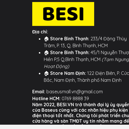
Địa chỉ:
🏠
Store Bình Thạnh
: 233/4 Đặng Thùy
Trâm, P. 13, Q. Bình Thạnh, HCM
🏠
Store Bình Thạnh:
45/1 Nguyễn Thư
Hiền P,5 Q.Bình Thạnh, HCM
(Tạm Ngưng
Hoạt Động)
🏠
Store Nam Định:
122 Điện Biên, P. Cử
Bắc, Nam Định, Thành phố Nam Định
Email:
baseusmall.vn@gmail.com
Hotline HCM:
0769 8888 39
Năm 2022, BESI.VN trở thành đại lý ủy quyề
của Baseus cùng với các nhãn hiệu phụ kiện
điện thoại tốt nhất. Chúng tôi phát triển ch
cửa hàng và sàn TMĐT uy tín nhằm mang đ
trải nghiệm tốt nhất về sản phẩm và dịch vụ