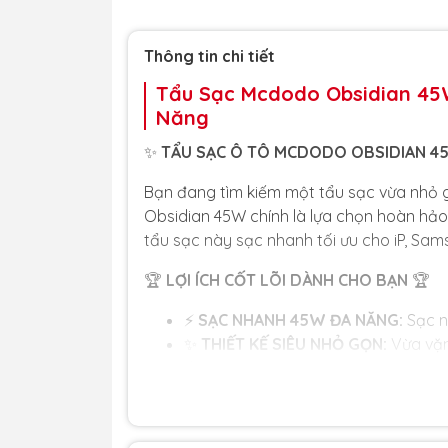
Thông tin chi tiết
Tẩu Sạc Mcdodo Obsidian 45W
Năng
✨
TẨU SẠC Ô TÔ MCDODO OBSIDIAN 4
Bạn đang tìm kiếm một tẩu sạc vừa nhỏ 
Obsidian 45W chính là lựa chọn hoàn hảo!
tẩu sạc này sạc nhanh tối ưu cho iP, Sa
🏆
LỢI ÍCH CỐT LÕI DÀNH CHO BẠN
🏆
⚡
SẠC NHANH 45W ĐA NĂNG:
Sạc n
✨
THIẾT KẾ SIÊU NHỎ GỌN:
Vừa vặn
thất ô tô.
📱
HỖ TRỢ SAMSUNG SFC 2.0:
Tối 
cấp.
🛡️
VỎ HỢP KIM CAO CẤP:
Tản nhiệt 